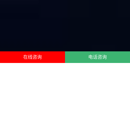
在线咨询
电话咨询
哈萨克斯坦保镖公司服务项目
哈萨克斯坦保镖公司
，为您提供哈萨克斯坦本地私人保镖、
女保镖、明星保镖、临时保镖、商务保镖、司机保镖、职业
保镖、贴身保镖以及保镖培训服务。提供专业人身保护、专
业财产保护、感情婚姻纠纷护卫、经济纠纷护卫等。