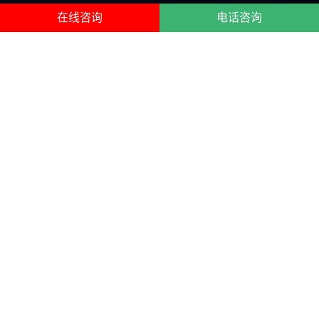
在线咨询
电话咨询
济源保镖公司服务项目
济源保镖公司
，为您提供济源本地私人保镖、女保镖、明星
保镖、临时保镖、商务保镖、司机保镖、职业保镖、贴身保
镖以及保镖培训服务。提供专业人身保护、专业财产保护、
感情婚姻纠纷护卫、经济纠纷护卫等。
私人保镖 | 私人保镖团队
临时保镖 | 商务保镖
私人保镖、近身保镖、风险
商务保镖、助理保镖、管家
评估、风险规避、风险控
保镖、外籍保镖、顾问保
制、特种安保、随身护卫、
镖、综合保镖、黑人保镖、
明星护卫、空客保镖、空乘
婚证保镖、司法保镖、证人