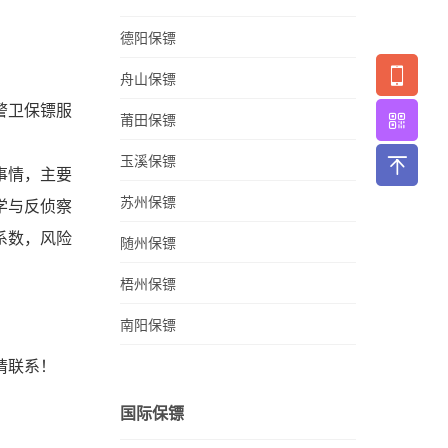
德阳保镖
舟山保镖
警卫保镖服
莆田保镖
玉溪保镖
事情，主要
苏州保镖
学与反侦察
系数，风险
随州保镖
梧州保镖
南阳保镖
请联系！
国际保镖