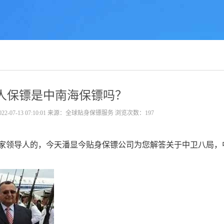
人保镖是中南海保镖吗？
07-13 07:10:01 来源：全球贴身保镖服务 浏览次数：197
领导人的，今天潘显今贴身保镖公司为您解答关于中卫八局，