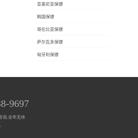
亚美尼亚保镖
韩国保镖
哥伦比亚保镖
萨尔瓦多保镖
匈牙利保镖
38-9697
咨询,全年无休
>