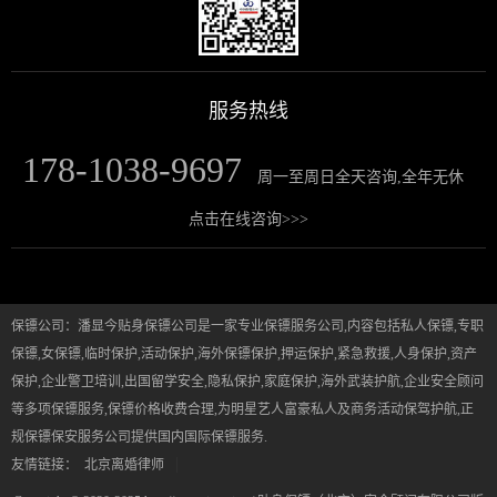
服务热线
178-1038-9697
周一至周日全天咨询,全年无休
点击在线咨询>>>
保镖公司：潘显今贴身保镖公司是一家专业保镖服务公司,内容包括私人保镖,专职
保镖,女保镖,临时保护,活动保护,海外保镖保护,押运保护,紧急救援,人身保护,资产
保护,企业警卫培训,出国留学安全,隐私保护,家庭保护,海外武装护航,企业安全顾问
等多项保镖服务,保镖价格收费合理,为明星艺人富豪私人及商务活动保驾护航,正
规保镖保安服务公司提供国内国际保镖服务.
|
友情链接：
北京离婚律师